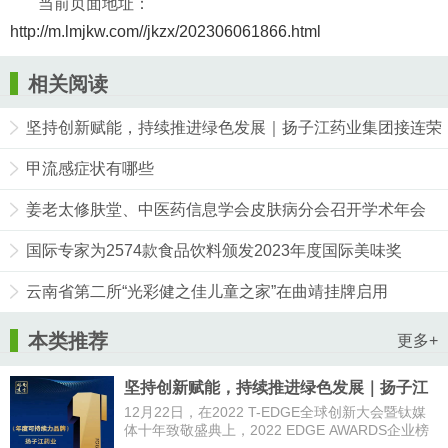
当前页面地址：
http://m.lmjkw.com//jkzx/202306061866.html
相关阅读
坚持创新赋能，持续推进绿色发展｜扬子江药业集团接连荣
获“年度医疗创新企业”和“年度可持续力品牌”两项大奖
甲流感症状有哪些
姜老太修肤堂、中医药信息学会皮肤病分会召开学术年会
国际专家为2574款食品饮料颁发2023年度国际美味奖
云南省第二所“光彩健之佳儿童之家”在曲靖挂牌启用
本类推荐
更多+
坚持创新赋能，持续推进绿色发展｜扬子江
药业集团接连荣获“年度医疗创新企业”和“年
12月22日，在2022 T-EDGE全球创新大会暨钛媒
度可持续力品牌”两项大奖
体十年致敬盛典上，2022 EDGE AWARDS企业榜
正式发布，扬子江药业集团荣获“年度医疗创新企