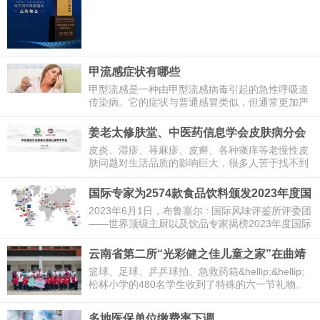
业”。本月9日，在以“新格局&
甲流感症状有哪些
甲型流感是一种由甲型流感病毒引起的急性呼吸道
传染病。它的症状与普通感冒类似，但通常更加严
重。以下是甲型流感的常见症状：
姜老太修肤堂、中医药信息学会皮肤病分会
召开学术年会
皮炎、湿疹、荨麻疹、皮癣、各种瘙痒等老慢性皮
肤问题对生活品质的影响巨大，很多人苦于找不到
方法。但如果您身边有一家拥有“权威专家论证有效
方案”、“全
国际专家为2574款食品饮料颁发2023年度国
际美味奖
2023年6月1日，布鲁塞尔 : 国际风味评鉴所评委团
——世界顶级主厨以及饮品专家揭榜2023年度国际
美味奖获奖名单。今年，2574款食品和饮料有幸荣
获此项殊荣，其中506款产
云南省第二所“光彩健之佳儿童之家”在曲靖
挂牌启用
篮球、足球、乒乒球拍、急救药箱&hellip;&hellip;
松林小学的480名学生收到了特殊的六一节礼物。
2023年6月1日，“光彩健之佳儿童之家”在曲靖市沾
益区松林小学挂牌
多地医保单位缴费率下调