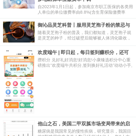
自2023年1月1日起，参加南京市职工医保的各类用
人单位的单位缴费率由8.8%(含生育保险缴费率
0.8%)下调至7.8%(含生育保险费率0.8%)。
御沁品灵芝科普丨服用灵芝孢子粉的禁忌与
注意事项
随着灵芝孢子粉的普及，我们都知道，灵芝孢子就
是灵芝的种子，经过破壁后能够被人体消化吸收，
具有很好的保健作用。研究表明，破壁后的灵芝孢
子粉在服用上并无特殊的禁忌，因此理论上来
欢度端午 | 即日起，每日签到赚积分，还可
兑好礼！
攒积分 兑好礼好消息!好消息!小康臻选积分中心重
磅推出“欢度端午共积分,签到换好礼活动”动动小手,
攒积分轻轻松松,兑好礼一、如何获取积分?1、每日
签到得积分,
他山之石，美国二甲双胍市场变局带来的启
示
糖尿病是我国常见的慢性疾病，研究显示，我国目