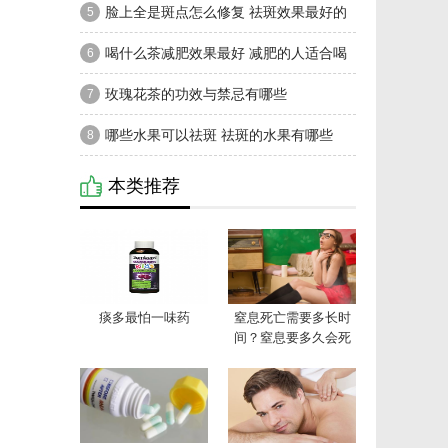
皮肤有害吗
脸上全是斑点怎么修复 祛斑效果最好的
5
方法
喝什么茶减肥效果最好 减肥的人适合喝
6
什么茶
玫瑰花茶的功效与禁忌有哪些
7
哪些水果可以祛斑 祛斑的水果有哪些
8
本类推荐
痰多最怕一味药
窒息死亡需要多长时
间？窒息要多久会死
亡？[