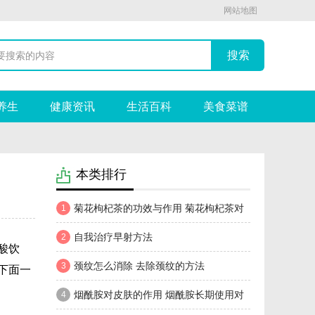
网站地图
养生
健康资讯
生活百科
美食菜谱
本类排行
菊花枸杞茶的功效与作用 菊花枸杞茶对
1
身体的好处
自我治疗早射方法
2
酸饮
颈纹怎么消除 去除颈纹的方法
3
下面一
烟酰胺对皮肤的作用 烟酰胺长期使用对
4