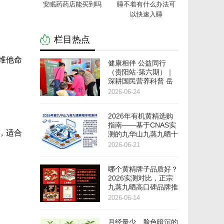
安眠药药店能买到吗
睡不着有什么办法可
以快速入睡
栏目热点
维他命
健康相伴 公益同行
（贵阳站·第六期）｜
深耕国民营养科普 岳
阳新华达以公益力量赋
2026-06-24
能老龄健康建设
2026年有机黄精选购
指南——基于CNAS实
，适合
测的九华山九蒸九晒十
大品牌科学推荐
2026-06-21
哪个黄精牌子品质好？
2026实测对比，正宗
九蒸九晒高口碑品牌推
荐
2026-06-14
月经量少、脸色暗沉的