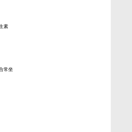
生素
合常坐