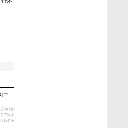
习惯和
对了
总是纠结着
膜后不洗脸
面膜后必须
要不要洗脸